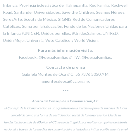
Infancia, Provincia Eclesiástica de Tlalnepantla, Red Familia, Rockwell
Road, Santander Universidades, Save the Children, Seamos Héroes,
SeresArte, Scouts de México, SIGNIS Red de Comunicadores
Católicos, Suma por la Educación, Fondo de las Naciones Unidas para
la Infancia (UNICEF), Unidos por Ellos, #UnidosSalimos, UNIRED,
Unión Mujer, Universia, Voto Católico y World Vision.
Para más información visita:
Facebook: @FuerzaFamilias // TW: @FuerzaFamilias.
Contacto de prensa
Gabriela Montes de Oca // C: 55 7376 5050 // M:
gmontesdeoca@cc.org.mx
***
Acerca del Consejo de la Comunicación, A.C.
El Consejo de la Comunicación es un organismo de la iniciativa privada sin fines de lucro,
concebido como una forma de participación social de los empresarios. Desde su
fundación, hace más de 60 años, el CC se ha distinguido por realizar campañas de interés
nacional a través de los medios de comunicación, orientadas a influir positivamente en el