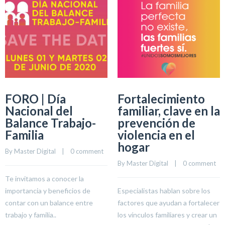
FORO | Día
Fortalecimiento
Nacional del
familiar, clave en la
Balance Trabajo-
prevención de
Familia
violencia en el
hogar
By 
Master Digital
    |    
0 comment
By 
Master Digital
    |    
0 comment
Te invitamos a conocer la
importancia y beneficios de
Especialistas hablan sobre los
contar con un balance entre
factores que ayudan a fortalecer
trabajo y familia..
los vínculos familiares y crear un