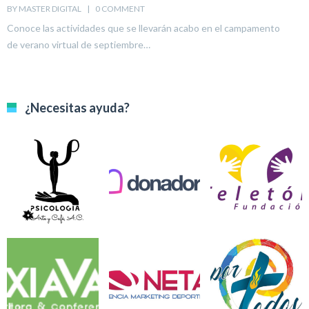
U
BY MASTER DIGITAL    |    
0 COMMENT
BY
Conoce las actividades que se llevarán acabo en el campamento
A
de verano virtual de septiembre…
e
¿Necesitas ayuda?