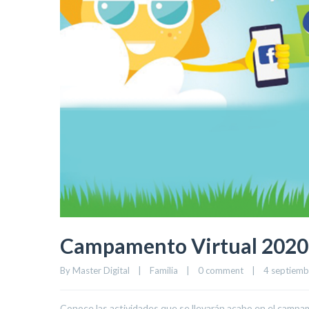
Campamento Virtual 2020
By 
Master Digital
|
Familia
|
0 comment
|
4 septiembr
Conoce las actividades que se llevarán acabo en el camp