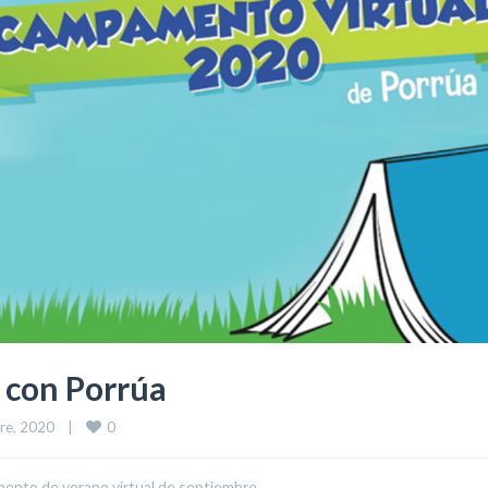
 con Porrúa
0
e, 2020    
|
amento de verano virtual de septiembre…