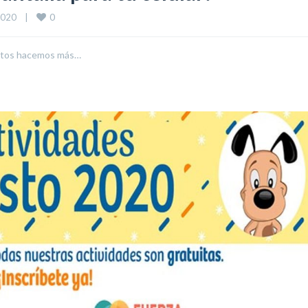
0
020    
|
untos hacemos más…