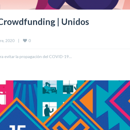
 Crowdfunding | Unidos
0
e, 2020    
|
ra evitar la propagación del COVID-19…