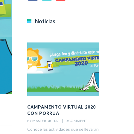
Noticias
CAMPAMENTO VIRTUAL 2020
JUNTOS P
CON PORRÚA
CROWDFUN
FORTALECI
BY MASTER DIGITAL    |    
0 COMMENT
BY MASTER DIGITAL
Conoce las actividades que se llevarán