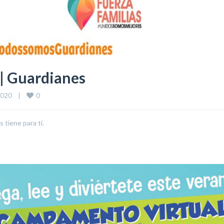
| Guardianes
0
020    
|
 tiene para ti.