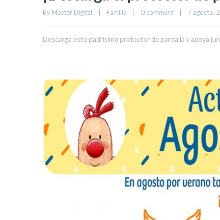
By 
Master Digital
|
Familia
|
0 comment
|
7 agosto, 2
Descarga este padrísimo protector de pantalla y apoya j