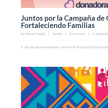
Juntos por la Campaña de
Fortaleciendo Familias
By 
Master Digital
|
Familia
|
0 comment
|
4 septiembr
A raíz de algunas medidas como la de #QuedateEnCasa pa