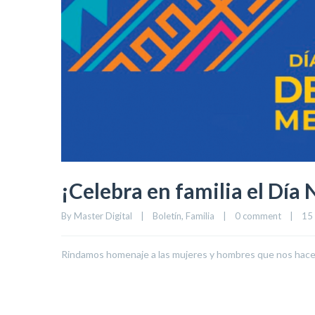
¡Celebra en familia el Día
By 
Master Digital
|
Boletín
, 
Familia
|
0 comment
|
15 
Rindamos homenaje a las mujeres y hombres que nos hace