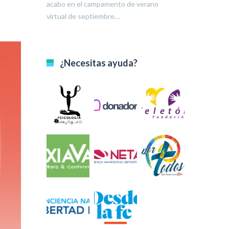
A raíz de alg
acabo en el campamento de verano
#QuedateEnCas
virtual de septiembre…
propagación 
¿Necesitas ayuda?