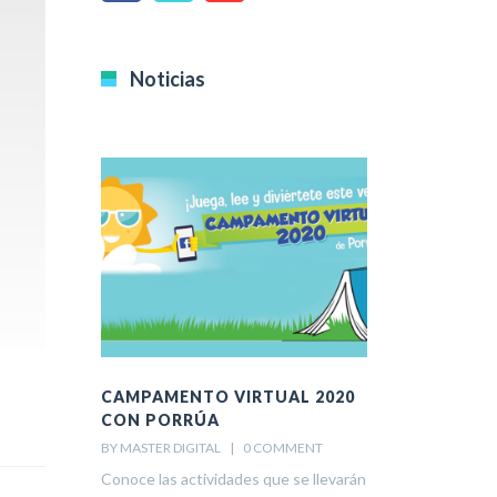
Noticias
CAMPAMENTO VIRTUAL 2020
JUNTOS P
CON PORRÚA
CROWDFUN
FORTALECI
BY MASTER DIGITAL    |    
0 COMMENT
BY MASTER DIGITAL
Conoce las actividades que se llevarán