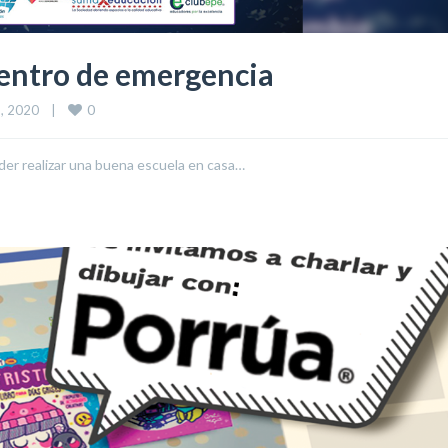
uentro de emergencia
0
 2020    
|
oder realizar una buena escuela en casa…