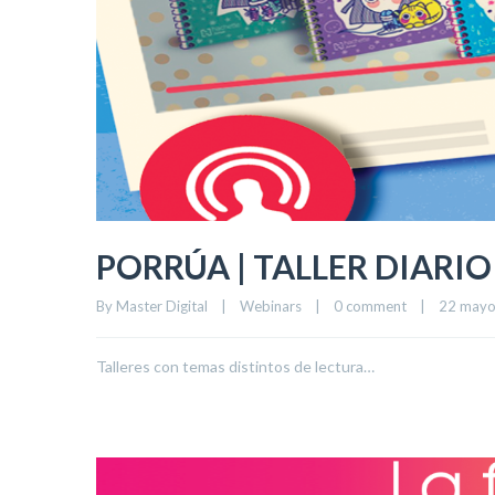
PORRÚA | TALLER DIARI
By 
Master Digital
|
Webinars
|
0 comment
|
22 mayo,
Talleres con temas distintos de lectura…