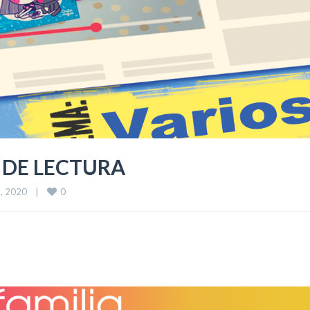
O DE LECTURA
0
 2020    
|