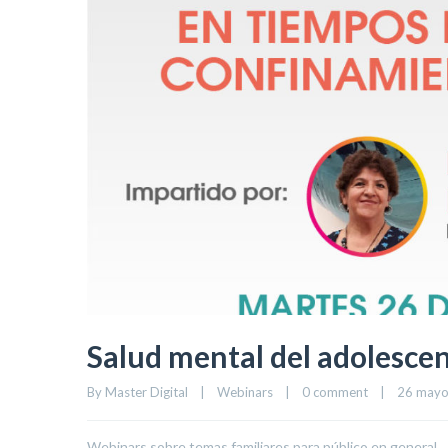
Salud mental del adolesce
By 
Master Digital
|
Webinars
|
0 comment
|
26 mayo,
Webinars sobre temas familiares para público en general.