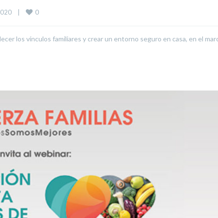
0
20    
|
lecer los vínculos familiares y crear un entorno seguro en casa, en el mar