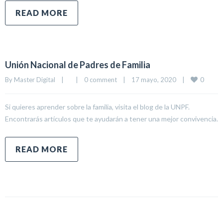
READ MORE
Unión Nacional de Padres de Familia
0
By 
Master Digital
|
|
0 comment
|
17 mayo, 2020    
|
Si quieres aprender sobre la familia, visita el blog de la UNPF.
Encontrarás artículos que te ayudarán a tener una mejor convivencia.
READ MORE