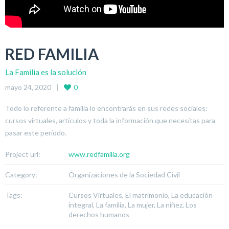
RED FAMILIA
La Familia es la solución
mayo 24, 2020
0
Todo lo referente a familia lo encontrarás en sus redes sociales:
cursos virtuales, artículos y toda la información que necesitas para
pasar este período.
Project url:
www.redfamilia.org
Category:
Organizaciones de la Sociedad Civil
Tags:
Cursos Virtuales, El matrimonio, La educación
integral, La familia, La mujer, La niñez, Los
derechos humanos