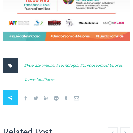
#FuerzaFamilias
,
#Tecnología
,
#UnidosSomosMejores
,
Temas familiares
Related Post