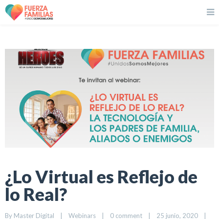
¿Lo Virtual es Reflejo de
lo Real?
By 
Master Digital
|
Webinars
|
0 comment
|
25 junio, 2020    
|