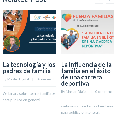
La tecnología y los
La influencia de la
padres de familia
familia en el éxito
de una carrera
By 
Master Digital
    |    
0 comment
deportiva
By 
Master Digital
    |    
0 comment
Webinars sobre temas familiares
para público en general…
webinars sobre temas familiares
para público en general…