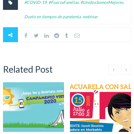
#COVID-19
,
#FuerzaFamilias
,
#UnidosSomosMejores
,
Duelo en tiempos de pandemia
,
webinar
Related Post