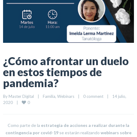
¿Cómo afrontar un duelo
en estos tiempos de
pandemia?
By 
Master Digital
|
Familia
, 
Webinars
|
0 comment
|
14 julio, 
0
2020    
|
Como parte de la
estrategia de acciones a realizar durante la
contingencia por covid-19
se estarán realizando
webinars sobre