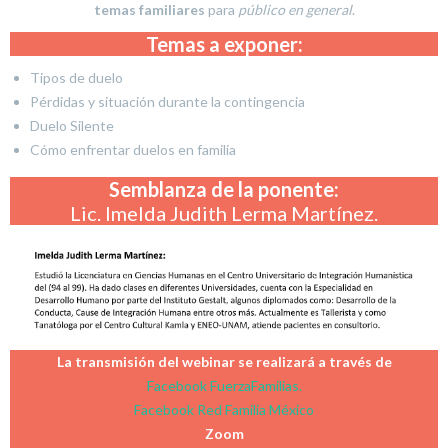
temas familiares
para
público en general
.
Temas a exponer:
Tipos de duelo
Pérdidas y situación durante la contingencia
Duelo Silente
Cómo enfrentar duelos en familia
Semblanza de la ponente:
Lic. Imelda Judith Lerma Martínez.
La transmisión del webinar se realizará a través de
Facebook FuerzaFamilias.
Facebook Red Familia México
Zoom