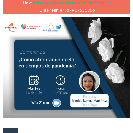
Link
:
https://us02web.zoom.us/j/87407615056
ID de reunión
: 874 0761 5056