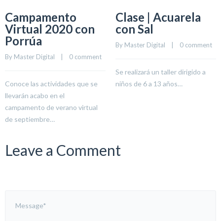
Campamento
Clase | Acuarela
Virtual 2020 con
con Sal
Porrúa
By 
Master Digital
    |    
0 comment
By 
Master Digital
    |    
0 comment
Se realizará un taller dirigido a
Conoce las actividades que se
niños de 6 a 13 años…
llevarán acabo en el
campamento de verano virtual
de septiembre…
Leave a Comment