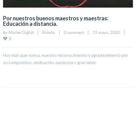
Por nuestros buenos maestros y maestras:
Educación a distancia.
By 
Master Digital
|
Boletín
|
0 comment
|
15 mayo, 2020    
|
0
Hoy más que nunca, nuestro reconocimiento y agradecimiento por
su compromiso, dedicación, paciencia y gran labor.